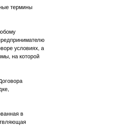
нные термины
любому
 предпринимателю
оворе условиях, а
мы, на которой
Договора
дке,
ванная в
ствляющая