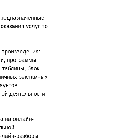
 предназначенные
оказания услуг по
 произведения:
ии, программы
 таблицы, блок-
аничных рекламных
каунтов
ной деятельности
ю на онлайн-
альной
онлайн-разборы