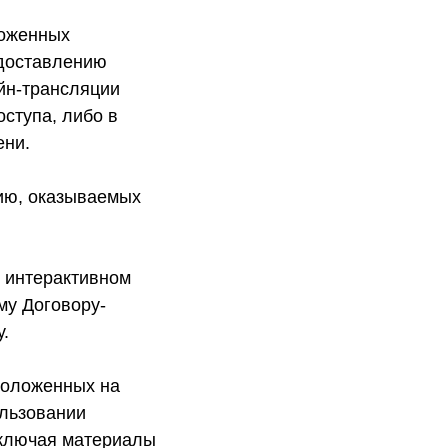
ложенных
едоставлению
йн-трансляции
ступа, либо в
ени.
нию, оказываемых
 интерактивном
му Договору-
.
положенных на
ользовании
 включая материалы