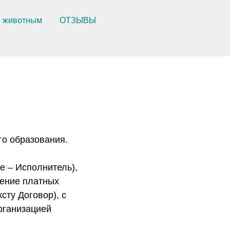
животным
ОТЗЫВЫ
го образования.
– Исполнитель),
чение платных
сту Договор), с
рганизацией