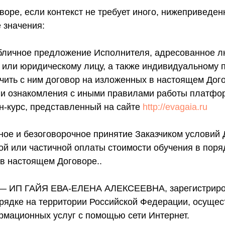
воре, если контекст не требует иного, нижеприведе
 значения:
бличное предложение Исполнителя, адресованное 
 или юридическому лицу, а также индивидуальному
ючить с ним договор на изложенных в настоящем Дог
ии ознакомления с иными правилами работы платфор
н-курс, представленный на сайте
http://evagaia.ru
ное и безоговорочное принятие Заказчиком условий 
й или частичной оплаты стоимости обучения в поря
в настоящем Договоре..
 — ИП ГАЙЯ ЕВА-ЕЛЕНА АЛЕКСЕЕВНА, зарегистриро
рядке на территории Российской Федерации, осуще
мационных услуг с помощью сети Интернет.