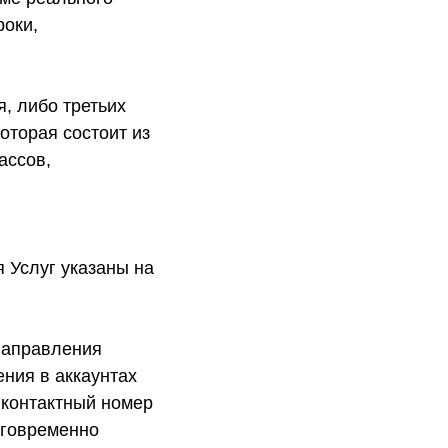
роки,
, либо третьих
оторая состоит из
ассов,
я Услуг указаны на
 направления
ния в аккаунтах
 контактный номер
аговременно