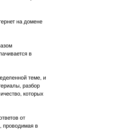
тернет на домене
разом
лачивается в
еделенной теме, и
териалы, разбор
ичество, которых
ответов от
, проводимая в