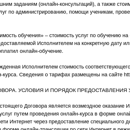
шним заданиям (онлайн-консультаций), а также стои
луг по администрированию, помощи ученикам, пров
имость обучения» – стоимость услуг по обучению на 
редоставляемой Исполнителем на конкретную дату ил
оплатил онлайн-обучение.
ржденная Исполнителем стоимость соответствующего 
курса. Сведения о тарифах размещены на сайте http:
ОВОРА. УСЛОВИЯ И ПОРЯДОК ПРЕДОСТАВЛЕНИЯ 
астоящего Договора является возмездное оказание 
слуг путем проведения онлайн-курса в форме онла
ети Интернет через предоставление специального д
 в форме онлайн-трансляции по сети Интернет в реж