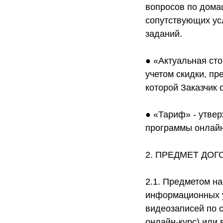
вопросов по дома
сопутствующих ус
заданий.
● «Актуальная сто
учетом скидки, п
которой Заказчик 
● «Тариф» - утве
программы онлайн-
2. ПРЕДМЕТ ДОГ
2.1. Предметом н
информационных у
видеозаписей по с
онлайн-курс) или