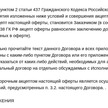
пунктом 2 статьи 437 Гражданского Кодекса Российс
нятия изложенных ниже условий и совершения акцепт
епт настоящей оферты, становится Заказчиком (в со
 438 ГК РФ акцепт оферты равносилен заключению до
нных в оферте).
но прочитайте текст данного Договора и всех прилож
сны с каким-либо пунктом Договора или его приложе
казаться от каких-либо действий, необходимых для 
альный договор на отдельно обсуждаемых с Исполни
орочным акцептом настоящей оферты является осу
ий, предусмотренных п. 3.2. настоящего Договора. .
ЖЕНИЯ