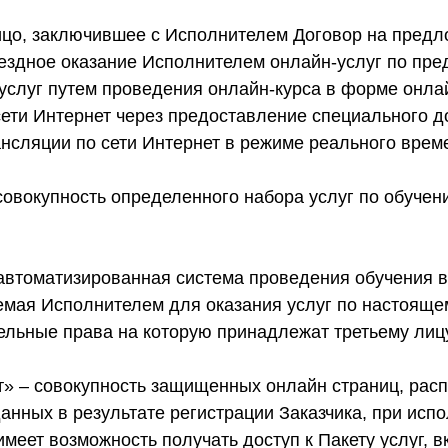
ицо, заключившее с Исполнителем Договор на пред
мездное оказание Исполнителем онлайн-услуг по пр
слуг путем проведения онлайн-курса в форме онла
ети Интернет через предоставление специального до
нсляции по сети Интернет в режиме реального врем
 совокупность определенного набора услуг по обуче
автоматизированная система проведения обучения в
емая Исполнителем для оказания услуг по настояще
ельные права на которую принадлежат третьему лицу
т» – совокупность защищенных онлайн страниц, рас
анных в результате регистрации Заказчика, при исп
имеет возможность получать доступ к Пакету услуг,