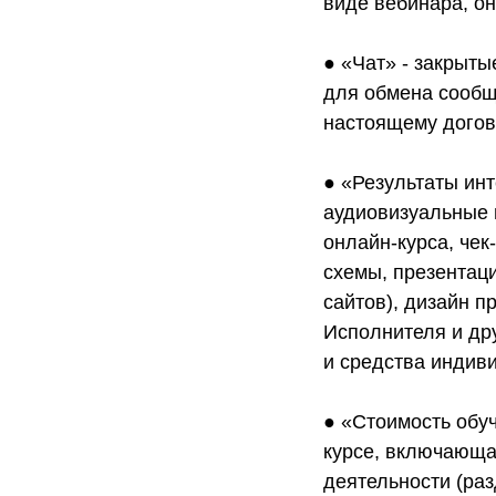
виде вебинара, о
● «Чат» - закрыт
для обмена сообщ
настоящему догов
● «Результаты ин
аудиовизуальные 
онлайн-курса, чек
схемы, презентац
сайтов), дизайн п
Исполнителя и др
и средства индив
● «Стоимость обуч
курсе, включающая
деятельности (ра