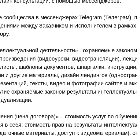
нлайн консультации, с помощью мессенджеров.
ые сообщества в мессенджерах Telegram (Телеграм),
ениями между Заказчиком и Исполнителем в рамках 
ору.
теллектуальной деятельности» - охраняемые законом
произведения (видеоуроки, видеотрансляции), лекц
-листы, шаблоны документов, шпаргалки, инструкции,
ии и другие материалы, дизайн лендингов (одностр
резентаций, тексты, видео и фотографии сайтов и ак
угие охраняемые законом результаты интеллектуаль
идуализации.
ения (цена договора)» – стоимость услуг по обучени
 в себя: стоимость прав на результаты интеллекту
здаточные материалы, доступ к видеоматериалам), 