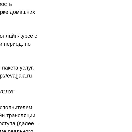
мость
ерке домашних
онлайн-курсе с
и период, по
пакета услуг,
//evagaia.ru
УСЛУГ
Исполнителем
йн-трансляции
оступа (далее –
име реального